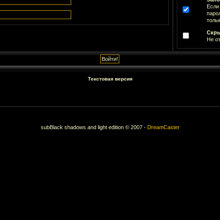
Если
паро
тольк
Скры
Не о
Текстовая версия
subBlack shadows and light edition © 2007 -
DreamCaster