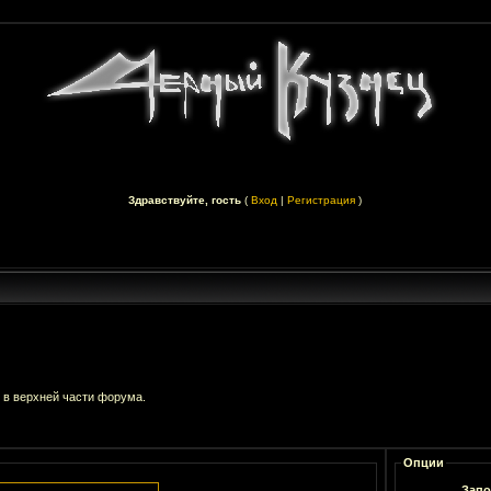
Здравствуйте, гость
(
Вход
|
Регистрация
)
 в верхней части форума.
Опции
Запо