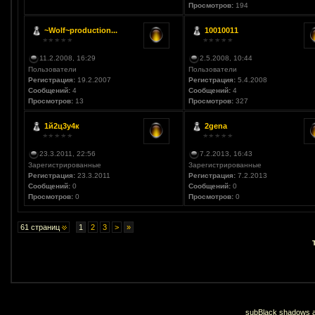
Просмотров:
194
~Wolf~production...
10010011
11.2.2008, 16:29
2.5.2008, 10:44
Пользователи
Пользователи
Регистрация:
19.2.2007
Регистрация:
5.4.2008
Сообщений:
4
Сообщений:
4
Просмотров:
13
Просмотров:
327
1й2ц3у4к
2gena
23.3.2011, 22:56
7.2.2013, 16:43
Зарегистрированные
Зарегистрированные
Регистрация:
23.3.2011
Регистрация:
7.2.2013
Сообщений:
0
Сообщений:
0
Просмотров:
0
Просмотров:
0
61 страниц
1
2
3
>
»
subBlack shadows an