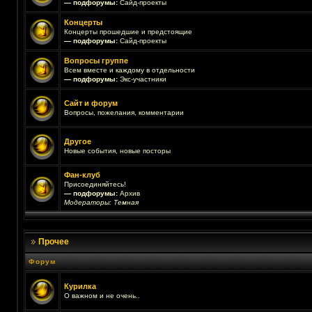
— подфорумы:
Сайд-проекты
Концерты
Концерты прошедшие и предстоящие
— подфорумы:
Сайд-проекты
Вопросы группе
Всем вместе и каждому в отдельности
— подфорумы:
Экс-участники
Сайт и форум
Вопросы, пожелания, комментарии
Другое
Новые события, новые посторы
Фан-клуб
Присоединяйтесь!
— подфорумы:
Архив
Модераторы:
Темная
Прочее
Форум
Курилка
О важном и не очень..