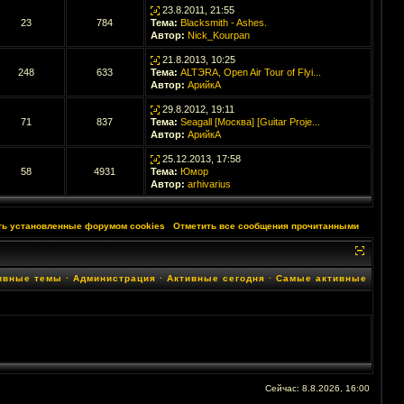
23.8.2011, 21:55
23
784
Тема:
Blacksmith - Ashes.
Автор:
Nick_Kourpan
21.8.2013, 10:25
248
633
Тема:
ALTЭRA, Open Air Tour of Flyi...
Автор:
АрийкА
29.8.2012, 19:11
71
837
Тема:
Seagall [Москва] [Guitar Proje...
Автор:
АрийкА
25.12.2013, 17:58
58
4931
Тема:
Юмор
Автор:
arhivarius
ть установленные форумом cookies
·
Отметить все сообщения прочитанными
ивные темы
·
Администрация
·
Активные сегодня
·
Самые активные
Сейчас: 8.8.2026, 16:00