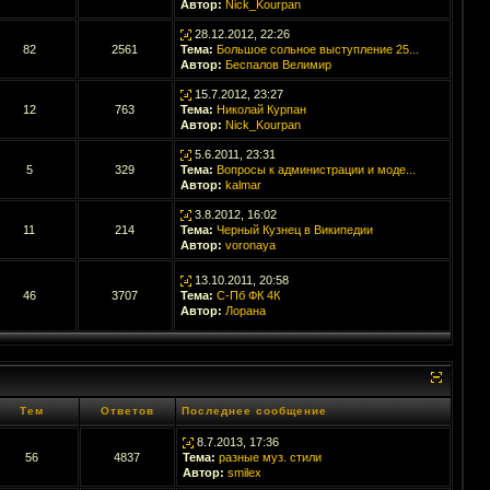
Автор:
Nick_Kourpan
28.12.2012, 22:26
82
2561
Тема:
Большое сольное выступление 25...
Автор:
Беспалов Велимир
15.7.2012, 23:27
12
763
Тема:
Николай Курпан
Автор:
Nick_Kourpan
5.6.2011, 23:31
5
329
Тема:
Вопросы к администрации и моде...
Автор:
kalmar
3.8.2012, 16:02
11
214
Тема:
Черный Кузнец в Википедии
Автор:
voronaya
13.10.2011, 20:58
46
3707
Тема:
С-Пб ФК 4К
Автор:
Лорана
Тем
Ответов
Последнее сообщение
8.7.2013, 17:36
56
4837
Тема:
разные муз. стили
Автор:
smilex