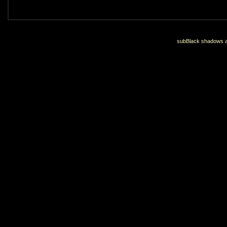
subBlack shadows an