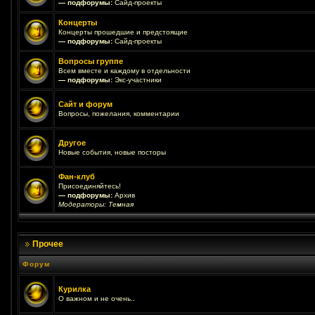
— подфорумы:
Сайд-проекты
Концерты
Концерты прошедшие и предстоящие
— подфорумы:
Сайд-проекты
Вопросы группе
Всем вместе и каждому в отдельности
— подфорумы:
Экс-участники
Сайт и форум
Вопросы, пожелания, комментарии
Другое
Новые события, новые посторы
Фан-клуб
Присоединяйтесь!
— подфорумы:
Архив
Модераторы:
Темная
Прочее
Форум
Курилка
О важном и не очень..