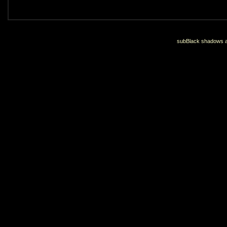
subBlack shadows an