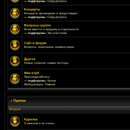
— подфорумы:
Сайд-проекты
Концерты
Концерты прошедшие и предстоящие
— подфорумы:
Сайд-проекты
Вопросы группе
Всем вместе и каждому в отдельности
— подфорумы:
Экс-участники
Сайт и форум
Вопросы, пожелания, комментарии
Другое
Новые события, новые посторы
Фан-клуб
Присоединяйтесь!
— подфорумы:
Архив
Модераторы:
Темная
Прочее
Форум
Курилка
О важном и не очень..