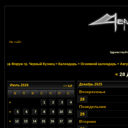
На сайт
Здравствуйт
Форум гр. Черный Кузнец
>
Календарь
>
Основной календарь
> Авгу
«
28 
Декабрь 2025
Июль 2026
Воскресенье
В
П
В
С
Ч
П
С
28
»
1
2
3
4
Понедельник
»
5
6
7
8
9
10
11
29
Вторник
»
12
13
14
15
16
17
18