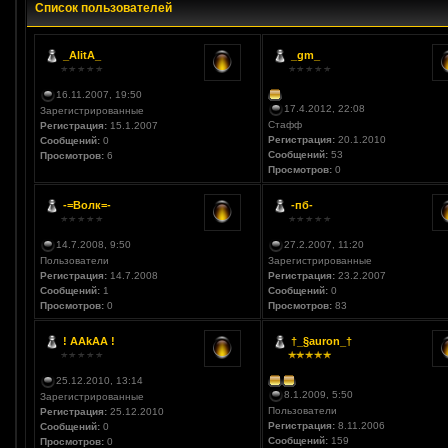
Список пользователей
_AlitA_
_gm_
16.11.2007, 19:50
17.4.2012, 22:08
Зарегистрированные
Стафф
Регистрация:
15.1.2007
Регистрация:
20.1.2010
Сообщений:
0
Сообщений:
53
Просмотров:
6
Просмотров:
0
-=Волк=-
-пб-
14.7.2008, 9:50
27.2.2007, 11:20
Пользователи
Зарегистрированные
Регистрация:
14.7.2008
Регистрация:
23.2.2007
Сообщений:
1
Сообщений:
0
Просмотров:
0
Просмотров:
83
! AAkAA !
†_§auron_†
25.12.2010, 13:14
8.1.2009, 5:50
Зарегистрированные
Пользователи
Регистрация:
25.12.2010
Регистрация:
8.11.2006
Сообщений:
0
Сообщений:
159
Просмотров:
0