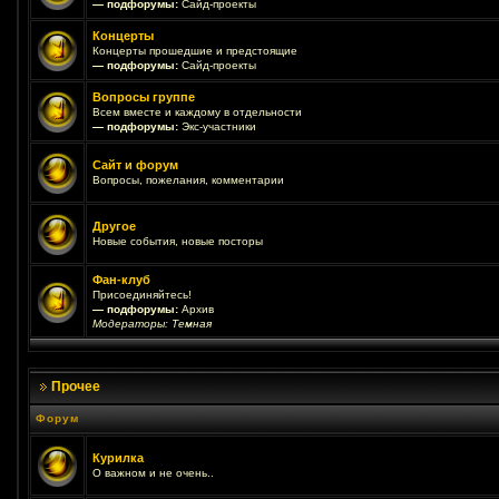
— подфорумы:
Сайд-проекты
Концерты
Концерты прошедшие и предстоящие
— подфорумы:
Сайд-проекты
Вопросы группе
Всем вместе и каждому в отдельности
— подфорумы:
Экс-участники
Сайт и форум
Вопросы, пожелания, комментарии
Другое
Новые события, новые посторы
Фан-клуб
Присоединяйтесь!
— подфорумы:
Архив
Модераторы:
Темная
Прочее
Форум
Курилка
О важном и не очень..