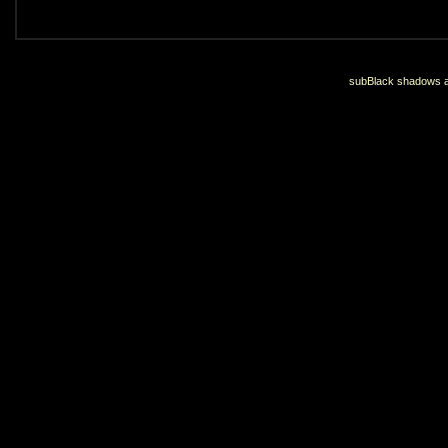
subBlack shadows an