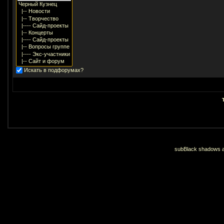
Искать в подфорумах?
subBlack shadows an