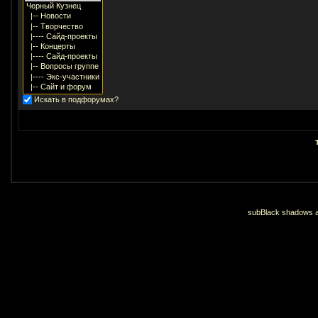
Искать в подфорумах?
subBlack shadows an