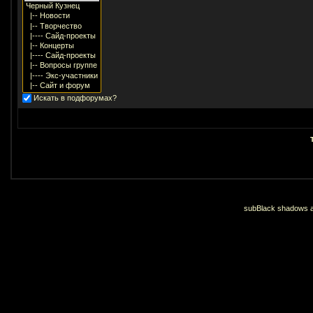
Искать в подфорумах?
subBlack shadows an