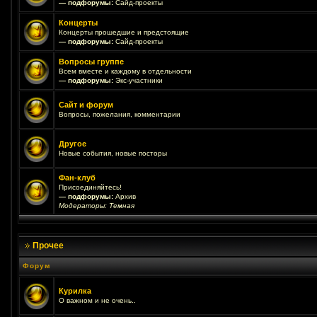
— подфорумы:
Сайд-проекты
Концерты
Концерты прошедшие и предстоящие
— подфорумы:
Сайд-проекты
Вопросы группе
Всем вместе и каждому в отдельности
— подфорумы:
Экс-участники
Сайт и форум
Вопросы, пожелания, комментарии
Другое
Новые события, новые посторы
Фан-клуб
Присоединяйтесь!
— подфорумы:
Архив
Модераторы:
Темная
Прочее
Форум
Курилка
О важном и не очень..