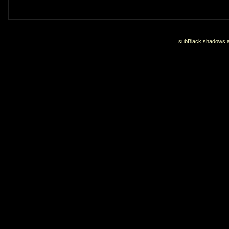
subBlack shadows an