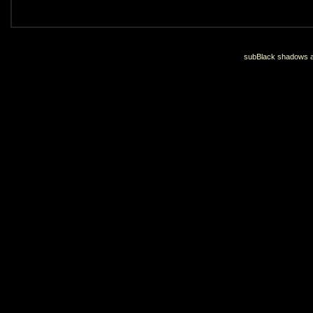
subBlack shadows an