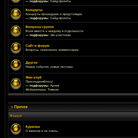
— подфорумы:
Сайд-проекты
Концерты
Концерты прошедшие и предстоящие
— подфорумы:
Сайд-проекты
Вопросы группе
Всем вместе и каждому в отдельности
— подфорумы:
Экс-участники
Сайт и форум
Вопросы, пожелания, комментарии
Другое
Новые события, новые посторы
Фан-клуб
Присоединяйтесь!
— подфорумы:
Архив
Модераторы:
Темная
Прочее
Форум
Курилка
О важном и не очень..