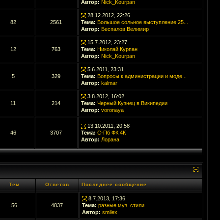
Автор:
Nick_Kourpan
28.12.2012, 22:26
82
2561
Тема:
Большое сольное выступление 25...
Автор:
Беспалов Велимир
15.7.2012, 23:27
12
763
Тема:
Николай Курпан
Автор:
Nick_Kourpan
5.6.2011, 23:31
5
329
Тема:
Вопросы к администрации и моде...
Автор:
kalmar
3.8.2012, 16:02
11
214
Тема:
Черный Кузнец в Википедии
Автор:
voronaya
13.10.2011, 20:58
46
3707
Тема:
С-Пб ФК 4К
Автор:
Лорана
Тем
Ответов
Последнее сообщение
8.7.2013, 17:36
56
4837
Тема:
разные муз. стили
Автор:
smilex