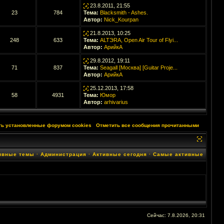
23.8.2011, 21:55
23
784
Тема:
Blacksmith - Ashes.
Автор:
Nick_Kourpan
21.8.2013, 10:25
248
633
Тема:
ALTЭRA, Open Air Tour of Flyi...
Автор:
АрийкА
29.8.2012, 19:11
71
837
Тема:
Seagall [Москва] [Guitar Proje...
Автор:
АрийкА
25.12.2013, 17:58
58
4931
Тема:
Юмор
Автор:
arhivarius
ть установленные форумом cookies
·
Отметить все сообщения прочитанными
ивные темы
·
Администрация
·
Активные сегодня
·
Самые активные
Сейчас: 7.8.2026, 20:31