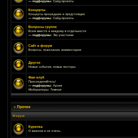
— подфорумы:
Сайд-проекты
Концерты
Концерты прошедшие и предстоящие
— подфорумы:
Сайд-проекты
Вопросы группе
Всем вместе и каждому в отдельности
— подфорумы:
Экс-участники
Сайт и форум
Вопросы, пожелания, комментарии
Другое
Новые события, новые посторы
Фан-клуб
Присоединяйтесь!
— подфорумы:
Архив
Модераторы:
Темная
Прочее
Форум
Курилка
О важном и не очень..