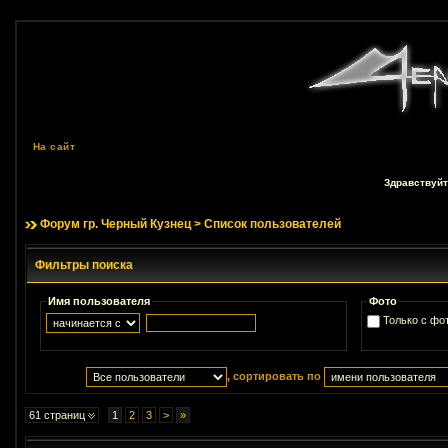
На сайт
Здравствуйт
Форум гр. Черный Кузнец
> Список пользователей
Фильтры поиска
Имя пользователя
Фото
Только с фо
, сортировать по
61 страниц
1
2
3
>
»