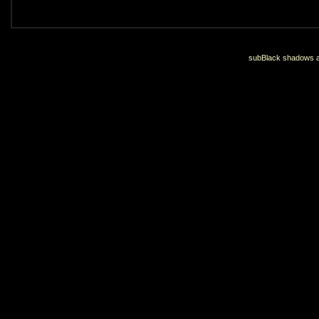
subBlack shadows an