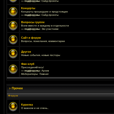
— подфорумы:
Сайд-проекты
Концерты
Концерты прошедшие и предстоящие
— подфорумы:
Сайд-проекты
Вопросы группе
Всем вместе и каждому в отдельности
— подфорумы:
Экс-участники
Сайт и форум
Вопросы, пожелания, комментарии
Другое
Новые события, новые посторы
Фан-клуб
Присоединяйтесь!
— подфорумы:
Архив
Модераторы:
Темная
Прочее
Форум
Курилка
О важном и не очень..