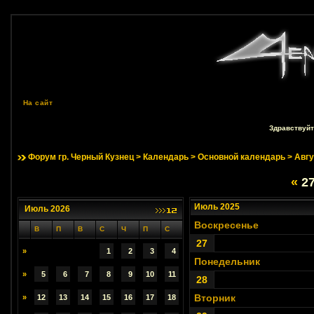
На сайт
Здравствуйт
Форум гр. Черный Кузнец
>
Календарь
>
Основной календарь
> Авгу
«
27
Июль 2025
Июль 2026
Воскресенье
В
П
В
С
Ч
П
С
27
»
1
2
3
4
Понедельник
»
5
6
7
8
9
10
11
28
Вторник
»
12
13
14
15
16
17
18