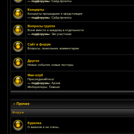
— подфорумы:
Сайд-проекты
Концерты
Концерты прошедшие и предстоящие
— подфорумы:
Сайд-проекты
Вопросы группе
Всем вместе и каждому в отдельности
— подфорумы:
Экс-участники
Сайт и форум
Вопросы, пожелания, комментарии
Другое
Новые события, новые посторы
Фан-клуб
Присоединяйтесь!
— подфорумы:
Архив
Модераторы:
Темная
Прочее
Форум
Курилка
О важном и не очень..