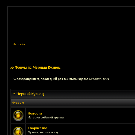
На сайт
Форум гр. Черный Кузнец
С возвращением, последний раз вы были здесь:
Сегодня, 5:04
Черный Кузнец
Форум
Новости
История событий группы
Творчество
Музыка, лирика и т.д.