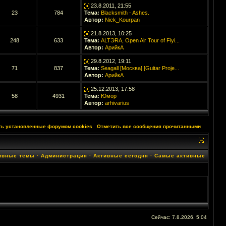
23.8.2011, 21:55
23
784
Тема:
Blacksmith - Ashes.
Автор:
Nick_Kourpan
21.8.2013, 10:25
248
633
Тема:
ALTЭRA, Open Air Tour of Flyi...
Автор:
АрийкА
29.8.2012, 19:11
71
837
Тема:
Seagall [Москва] [Guitar Proje...
Автор:
АрийкА
25.12.2013, 17:58
58
4931
Тема:
Юмор
Автор:
arhivarius
ть установленные форумом cookies
·
Отметить все сообщения прочитанными
ивные темы
·
Администрация
·
Активные сегодня
·
Самые активные
Сейчас: 7.8.2026, 5:04