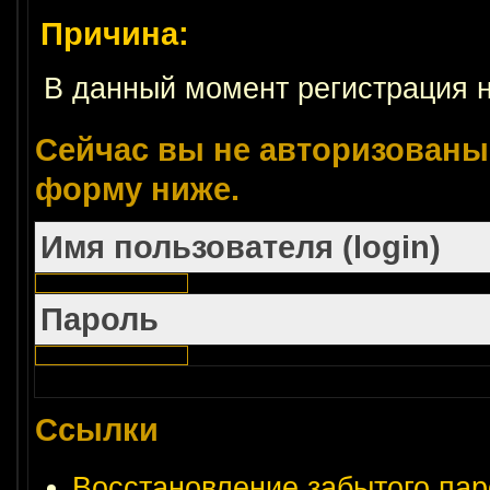
Причина:
В данный момент регистрация 
Сейчас вы не авторизованы.
форму ниже.
Имя пользователя (login)
Пароль
Ссылки
Восстановление забытого пар