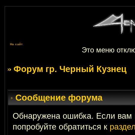
На сайт
Это меню откл
Форум гр. Черный Кузнец
Сообщение форума
Обнаружена ошибка. Если вам 
попробуйте обратиться к
разде