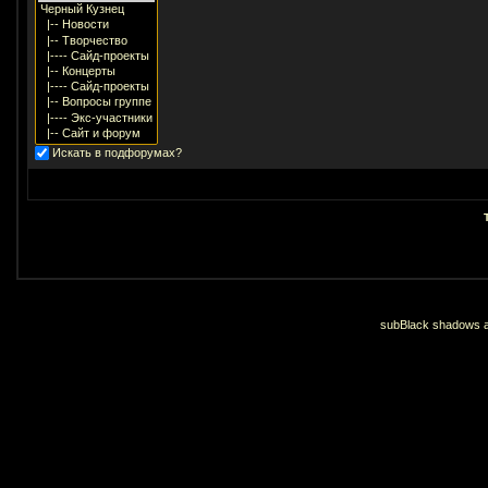
Искать в подфорумах?
subBlack shadows an