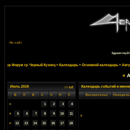
На сайт
Здравствуйт
Форум гр. Черный Кузнец
>
Календарь
>
Основной календарь
> Авгу
«
А
Июль 2026
Календарь событий и имен
В
П
В
С
Ч
П
С
Воскресенье
Понедель
»
1
2
3
4
»
5
6
7
8
9
10
11
»
»
12
13
14
15
16
17
18