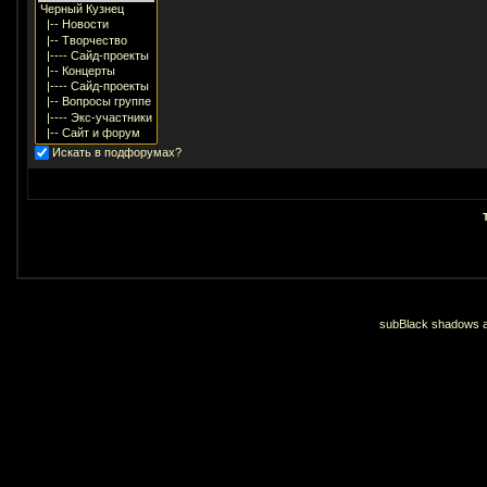
Искать в подфорумах?
subBlack shadows an