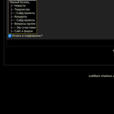
Искать в подфорумах?
subBlack shadows an