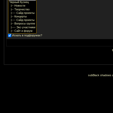
Искать в подфорумах?
subBlack shadows an