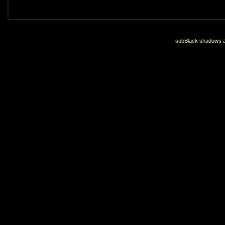
subBlack shadows an