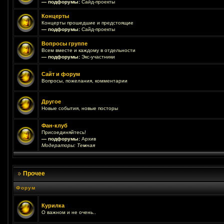
— подфорумы:
Сайд-проекты
Концерты
Концерты прошедшие и предстоящие
— подфорумы:
Сайд-проекты
Вопросы группе
Всем вместе и каждому в отдельности
— подфорумы:
Экс-участники
Сайт и форум
Вопросы, пожелания, комментарии
Другое
Новые события, новые посторы
Фан-клуб
Присоединяйтесь!
— подфорумы:
Архив
Модераторы:
Темная
Прочее
Форум
Курилка
О важном и не очень..