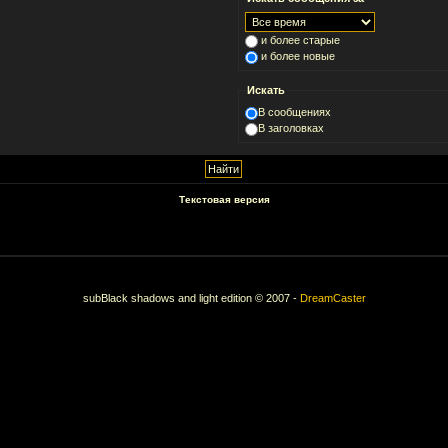
и более старые
и более новые
Искать
В сообщениях
В заголовках
Текстовая версия
subBlack shadows and light edition © 2007 -
DreamCaster