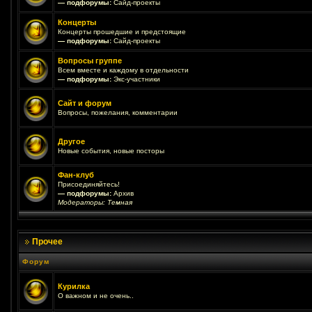
— подфорумы:
Сайд-проекты
Концерты
Концерты прошедшие и предстоящие
— подфорумы:
Сайд-проекты
Вопросы группе
Всем вместе и каждому в отдельности
— подфорумы:
Экс-участники
Сайт и форум
Вопросы, пожелания, комментарии
Другое
Новые события, новые посторы
Фан-клуб
Присоединяйтесь!
— подфорумы:
Архив
Модераторы:
Темная
Прочее
Форум
Курилка
О важном и не очень..