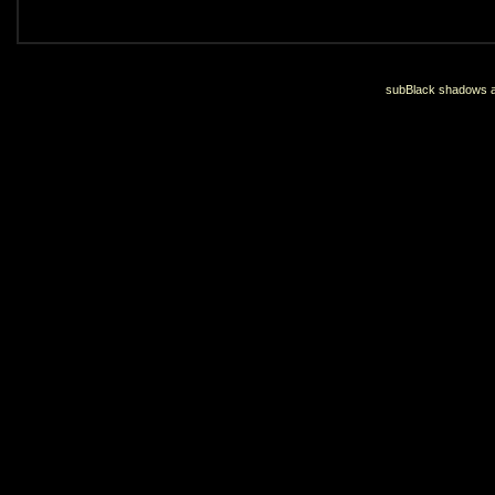
subBlack shadows an