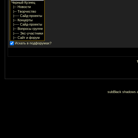
Искать в подфорумах?
subBlack shadows an