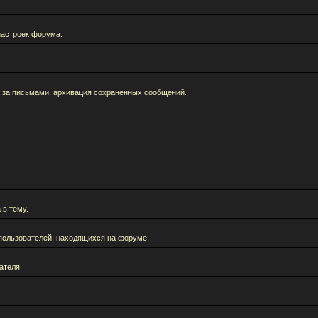
настроек форума.
 за письмами, архивация сохраненных сообщений.
 в тему.
а пользователей, находящихся на форуме.
ателя.