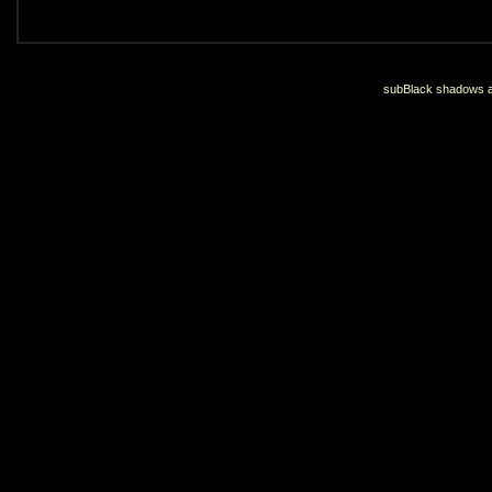
subBlack shadows an