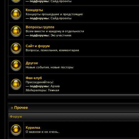
— подфорумы:
Сайд-проекты
Концерты
Концерты прошедшие и предстоящие
— подфорумы:
Сайд-проекты
Вопросы группе
Всем вместе и каждому в отдельности
— подфорумы:
Экс-участники
Сайт и форум
Вопросы, пожелания, комментарии
Другое
Новые события, новые посторы
Фан-клуб
Присоединяйтесь!
— подфорумы:
Архив
Модераторы:
Темная
Прочее
Форум
Курилка
О важном и не очень..