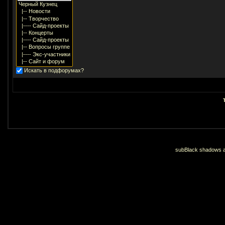
Искать в подфорумах?
subBlack shadows an