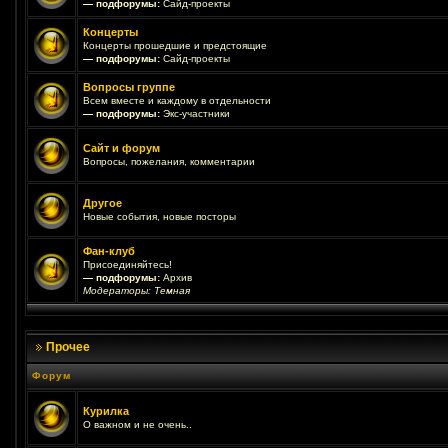
— подфорумы:
Сайд-проекты
Концерты
Концерты прошедшие и предстоящие
— подфорумы:
Сайд-проекты
Вопросы группе
Всем вместе и каждому в отдельности
— подфорумы:
Экс-участники
Сайт и форум
Вопросы, пожелания, комментарии
Другое
Новые события, новые посторы
Фан-клуб
Присоединяйтесь!
— подфорумы:
Архив
Модераторы:
Темная
Прочее
Форум
Курилка
О важном и не очень..