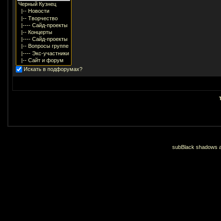
Искать в подфорумах?
subBlack shadows an