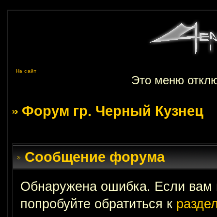
На сайт
Это меню откл
Форум гр. Черный Кузнец
Сообщение форума
Обнаружена ошибка. Если вам 
попробуйте обратиться к
разде