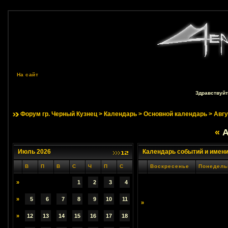
На сайт
Здравствуйт
Форум гр. Черный Кузнец
>
Календарь
>
Основной календарь
> Авгу
«
А
Июль 2026
Календарь событий и имен
В
П
В
С
Ч
П
С
Воскресенье
Понедель
»
1
2
3
4
»
5
6
7
8
9
10
11
»
»
12
13
14
15
16
17
18