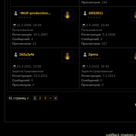
Просмотров:
194
~Wolf~production...
10010011
11.2.2008, 16:29
2.5.2008, 10:44
Пользователи
Пользователи
Регистрация:
19.2.2007
Регистрация:
5.4.2008
Сообщений:
4
Сообщений:
4
Просмотров:
13
Просмотров:
327
1й2ц3у4к
2gena
23.3.2011, 22:56
7.2.2013, 16:43
Зарегистрированные
Зарегистрированные
Регистрация:
23.3.2011
Регистрация:
7.2.2013
Сообщений:
0
Сообщений:
0
Просмотров:
0
Просмотров:
0
61 страниц
1
2
3
>
»
subBlack shadows an