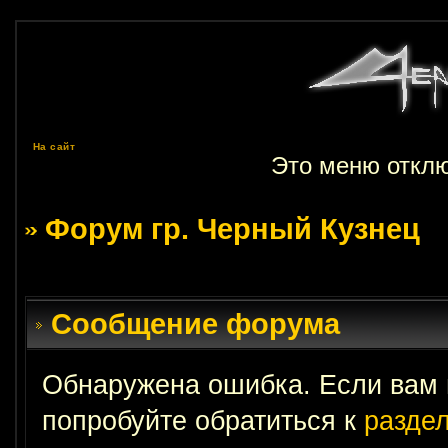
На сайт
Это меню откл
Форум гр. Черный Кузнец
Сообщение форума
Обнаружена ошибка. Если вам 
попробуйте обратиться к
разде