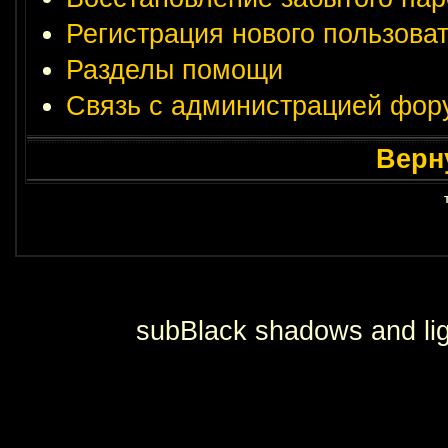
Регистрация нового пользова
Разделы помощи
Связь с администрацией фор
Верн
subBlack shadows and lig