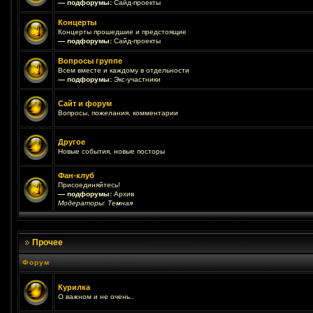
— подфорумы:
Сайд-проекты
Концерты
Концерты прошедшие и предстоящие
— подфорумы:
Сайд-проекты
Вопросы группе
Всем вместе и каждому в отдельности
— подфорумы:
Экс-участники
Сайт и форум
Вопросы, пожелания, комментарии
Другое
Новые события, новые посторы
Фан-клуб
Присоединяйтесь!
— подфорумы:
Архив
Модераторы:
Темная
Прочее
Форум
Курилка
О важном и не очень..