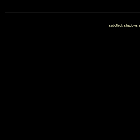
subBlack shadows an