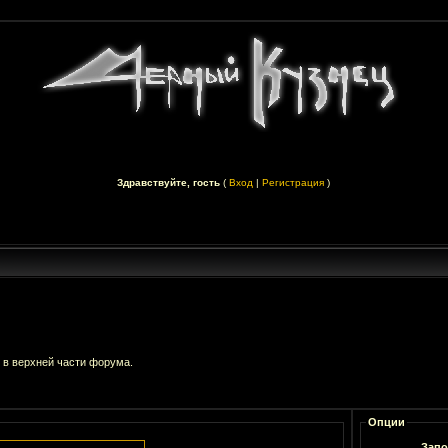
Здравствуйте, гость
(
Вход
|
Регистрация
)
 в верхней части форума.
Опции
Запо