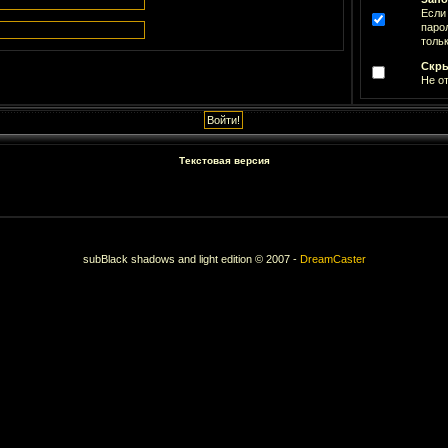
Если
паро
тольк
Скры
Не о
Текстовая версия
subBlack shadows and light edition © 2007 -
DreamCaster