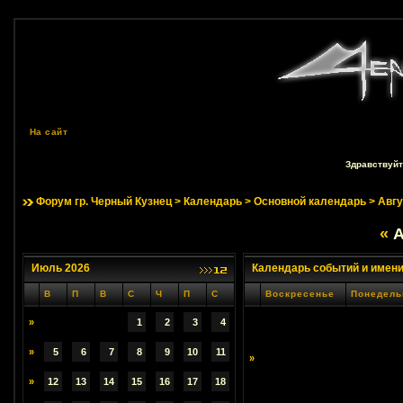
На сайт
Здравствуйт
Форум гр. Черный Кузнец
>
Календарь
>
Основной календарь
> Авгу
«
А
Июль 2026
Календарь событий и имен
В
П
В
С
Ч
П
С
Воскресенье
Понедель
»
1
2
3
4
»
5
6
7
8
9
10
11
»
»
12
13
14
15
16
17
18