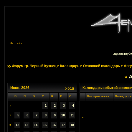
На сайт
Здравствуйт
Форум гр. Черный Кузнец
>
Календарь
>
Основной календарь
> Авгу
«
А
Июль 2026
Календарь событий и имен
В
П
В
С
Ч
П
С
Воскресенье
Понедель
»
1
2
3
4
»
5
6
7
8
9
10
11
»
»
12
13
14
15
16
17
18