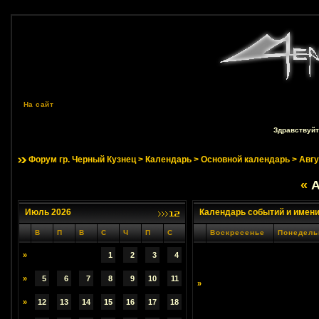
На сайт
Здравствуйт
Форум гр. Черный Кузнец
>
Календарь
>
Основной календарь
> Авгу
«
А
Июль 2026
Календарь событий и имен
В
П
В
С
Ч
П
С
Воскресенье
Понедель
»
1
2
3
4
»
5
6
7
8
9
10
11
»
»
12
13
14
15
16
17
18