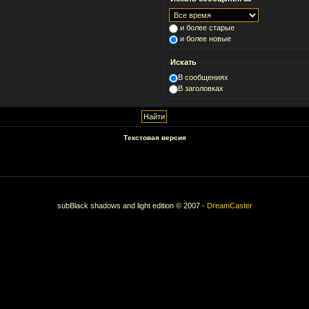
и более старые
и более новые
Искать
В сообщениях
В заголовках
Текстовая версия
subBlack shadows and light edition © 2007 -
DreamCaster