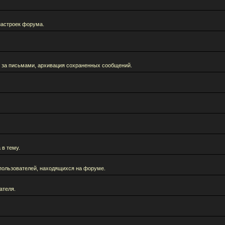
настроек форума.
 за письмами, архивация сохраненных сообщений.
 в тему.
а пользователей, находящихся на форуме.
ателя.