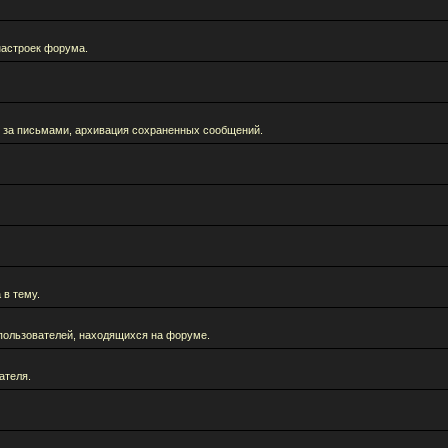
настроек форума.
 за письмами, архивация сохраненных сообщений.
 в тему.
а пользователей, находящихся на форуме.
ателя.