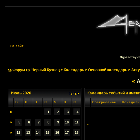
На сайт
Здравствуйт
Форум гр. Черный Кузнец
>
Календарь
>
Основной календарь
> Авгу
«
А
Июль 2026
Календарь событий и имен
В
П
В
С
Ч
П
С
Воскресенье
Понедель
»
1
2
3
4
»
5
6
7
8
9
10
11
»
»
12
13
14
15
16
17
18