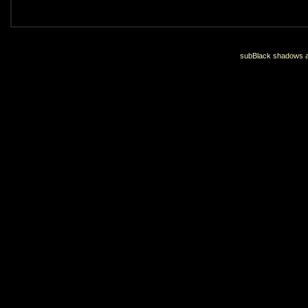
subBlack shadows an