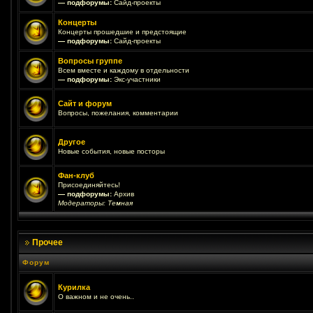
— подфорумы:
Сайд-проекты
Концерты
Концерты прошедшие и предстоящие
— подфорумы:
Сайд-проекты
Вопросы группе
Всем вместе и каждому в отдельности
— подфорумы:
Экс-участники
Сайт и форум
Вопросы, пожелания, комментарии
Другое
Новые события, новые посторы
Фан-клуб
Присоединяйтесь!
— подфорумы:
Архив
Модераторы:
Темная
Прочее
Форум
Курилка
О важном и не очень..