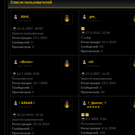
Список пользователей
_AlitA_
_gm_
16.11.2007, 19:50
17.4.2012, 22:08
Зарегистрированные
Стафф
Регистрация:
15.1.2007
Регистрация:
20.1.2010
Сообщений:
0
Сообщений:
53
Просмотров:
6
Просмотров:
0
-=Волк=-
-пб-
14.7.2008, 9:50
27.2.2007, 11:20
Пользователи
Зарегистрированные
Регистрация:
14.7.2008
Регистрация:
23.2.2007
Сообщений:
1
Сообщений:
0
Просмотров:
0
Просмотров:
83
! AAkAA !
†_§auron_†
25.12.2010, 13:14
8.1.2009, 5:50
Зарегистрированные
Пользователи
Регистрация:
25.12.2010
Регистрация:
8.11.2006
Сообщений:
0
Сообщений:
159
Просмотров:
0