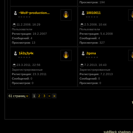
Просмотров:
194
~Wolf~production...
10010011
11.2.2008, 16:29
2.5.2008, 10:44
Пользователи
Пользователи
Регистрация:
19.2.2007
Регистрация:
5.4.2008
Сообщений:
4
Сообщений:
4
Просмотров:
13
Просмотров:
327
1й2ц3у4к
2gena
23.3.2011, 22:56
7.2.2013, 16:43
Зарегистрированные
Зарегистрированные
Регистрация:
23.3.2011
Регистрация:
7.2.2013
Сообщений:
0
Сообщений:
0
Просмотров:
0
Просмотров:
0
61 страниц
1
2
3
>
»
subBlack shadows an