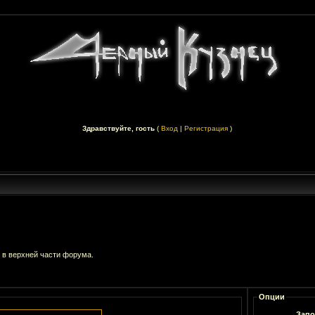
Здравствуйте, гость
(
Вход
|
Регистрация
)
 в верхней части форума.
Опции
Запо