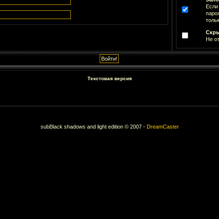
Если
паро
тольк
Скры
Не о
Текстовая версия
subBlack shadows and light edition © 2007 -
DreamCaster