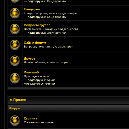
— подфорумы:
Сайд-проекты
Концерты
Концерты прошедшие и предстоящие
— подфорумы:
Сайд-проекты
Вопросы группе
Всем вместе и каждому в отдельности
— подфорумы:
Экс-участники
Сайт и форум
Вопросы, пожелания, комментарии
Другое
Новые события, новые посторы
Фан-клуб
Присоединяйтесь!
— подфорумы:
Архив
Модераторы:
Темная
Прочее
Форум
Курилка
О важном и не очень..