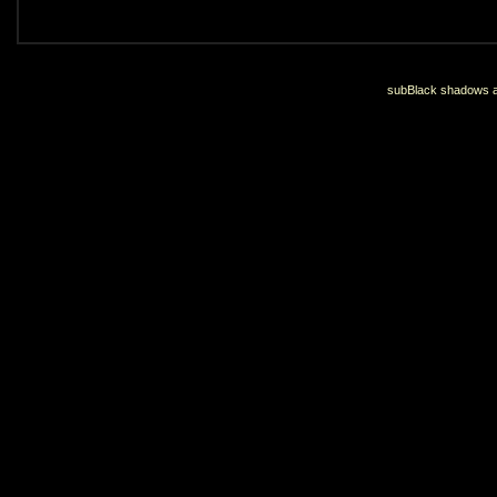
subBlack shadows an